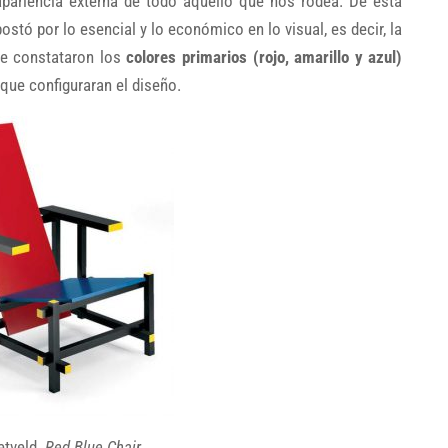
pariencia externa de todo aquello que nos rodea. De esta
stó por lo esencial y lo económico en lo visual, es decir, la
se constataron los
colores primarios (rojo, amarillo y azul)
que configuraran el diseño.
ietveld.
Red Blue Chair
.